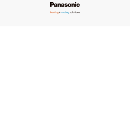
Hőszivattyúink