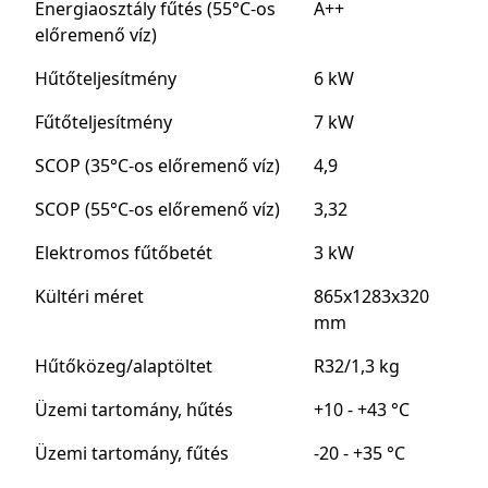
Energiaosztály fűtés (55°C-os
A++
előremenő víz)
Hűtőteljesítmény
6 kW
Fűtőteljesítmény
7 kW
SCOP (35°C-os előremenő víz)
4,9
SCOP (55°C-os előremenő víz)
3,32
Elektromos fűtőbetét
3 kW
Kültéri méret
865x1283x320
mm
Hűtőközeg/alaptöltet
R32/1,3 kg
Üzemi tartomány, hűtés
+10 - +43 °C
Üzemi tartomány, fűtés
-20 - +35 °C