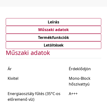
Leírás
Műszaki adatok
Termékfunkciók
Letöltések
Műszaki adatok
Ár
Érdeklődjön
Kivitel
Mono-Block
hőszivattyú
Energiaosztály fűtés (35°C-os
A+++
előremenő víz)