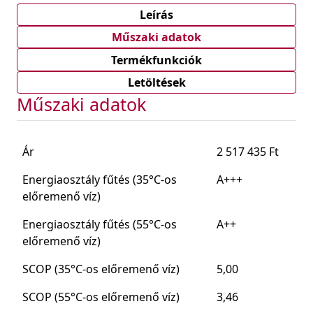
Leírás
Műszaki adatok
Termékfunkciók
Letöltések
Műszaki adatok
Ár
2 517 435 Ft
Energiaosztály fűtés (35°C-os
A+++
előremenő víz)
Energiaosztály fűtés (55°C-os
A++
előremenő víz)
SCOP (35°C-os előremenő víz)
5,00
SCOP (55°C-os előremenő víz)
3,46