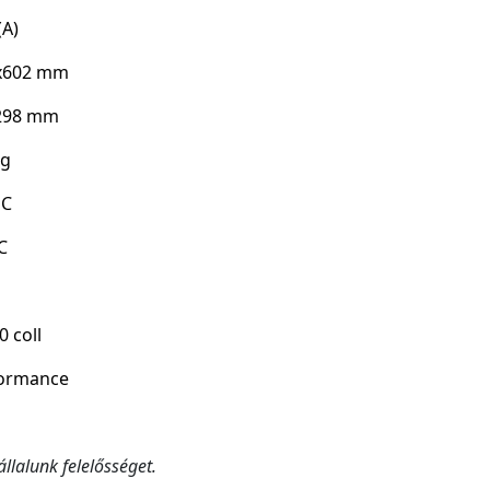
(A)
x602 mm
298 mm
kg
°C
C
0 coll
formance
állalunk felelősséget.