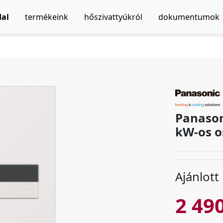
dal
termékeink
hőszivattyúkról
dokumentumok
Panason
kW-os o
Ajánlott
2 490