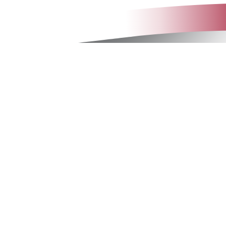
ntumok
Kapcsolat
usok
Vedd fel velünk a kapcsolatot
i útmutatók
Telepítői regisztráció
imke