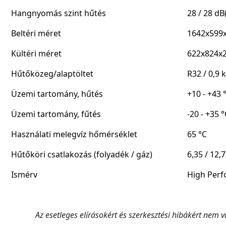
Hangnyomás szint hűtés
28 / 28 dB
Beltéri méret
1642x599
Kültéri méret
622x824x
Hűtőközeg/alaptöltet
R32 / 0,9 
Üzemi tartomány, hűtés
+10 - +43 
Üzemi tartomány, fűtés
-20 - +35 °
Használati melegvíz hőmérséklet
65 °C
Hűtőköri csatlakozás (folyadék / gáz)
6,35 / 12,7
Ismérv
High Per
Az esetleges elírásokért és szerkesztési hibákért nem v