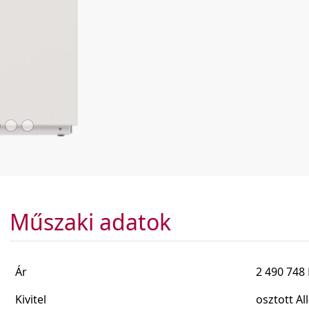
Műszaki adatok
Ár
2 490 748 
Kivitel
osztott Al