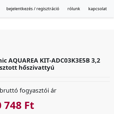
bejelentkezés / regisztráció
rólunk
kapcsolat
ic AQUAREA KIT-ADC03K3E5B 3,2
sztott hőszivattyú
 bruttó fogyasztói ár
 748 Ft