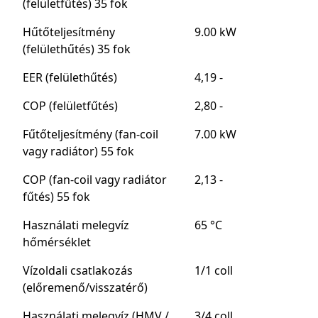
(felületfűtés) 35 fok
Hűtőteljesítmény
9.00 kW
(felülethűtés) 35 fok
EER (felülethűtés)
4,19 -
COP (felületfűtés)
2,80 -
Fűtőteljesítmény (fan-coil
7.00 kW
vagy radiátor) 55 fok
COP (fan-coil vagy radiátor
2,13 -
fűtés) 55 fok
Használati melegvíz
65 °C
hőmérséklet
Vízoldali csatlakozás
1/1 coll
(előremenő/visszatérő)
Használati melegvíz (HMV /
3/4 coll