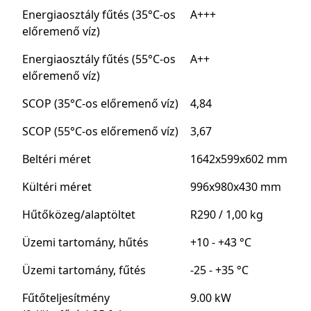
Energiaosztály fűtés (35°C-os
A+++
előremenő víz)
Energiaosztály fűtés (55°C-os
A++
előremenő víz)
SCOP (35°C-os előremenő víz)
4,84
SCOP (55°C-os előremenő víz)
3,67
Beltéri méret
1642x599x602 mm
Kültéri méret
996x980x430 mm
Hűtőközeg/alaptöltet
R290 / 1,00 kg
Üzemi tartomány, hűtés
+10 - +43 °C
Üzemi tartomány, fűtés
-25 - +35 °C
Fűtőteljesítmény
9.00 kW