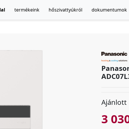
dal
termékeink
hőszivattyúkról
dokumentumok
Panason
ADC07L3
Ajánlott
3 030