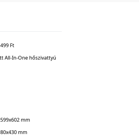
 499 Ft
tt All-In-One hőszivattyú
x599x602 mm
980x430 mm