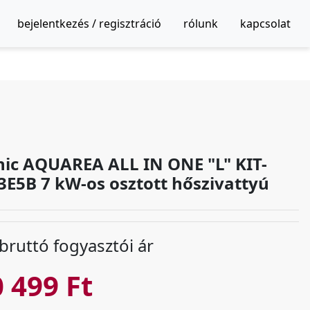
bejelentkezés / regisztráció
rólunk
kapcsolat
ic AQUAREA ALL IN ONE "L" KIT-
E5B 7 kW-os osztott hőszivattyú
 bruttó fogyasztói ár
 499 Ft