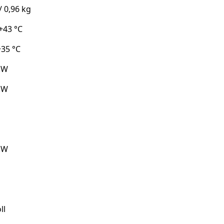
/ 0,96 kg
 +43 °C
+35 °C
kW
kW
kW
ll