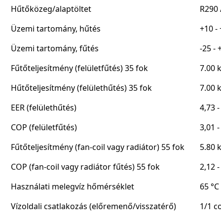
Hűtőközeg/alaptöltet
R290 
Üzemi tartomány, hűtés
+10 -
Üzemi tartomány, fűtés
-25 - 
Fűtőteljesítmény (felületfűtés) 35 fok
7.00 
Hűtőteljesítmény (felülethűtés) 35 fok
7.00 
EER (felülethűtés)
4,73 -
COP (felületfűtés)
3,01 -
Fűtőteljesítmény (fan-coil vagy radiátor) 55 fok
5.80 
COP (fan-coil vagy radiátor fűtés) 55 fok
2,12 -
Használati melegvíz hőmérséklet
65 °C
Vízoldali csatlakozás (előremenő/visszatérő)
1/1 co