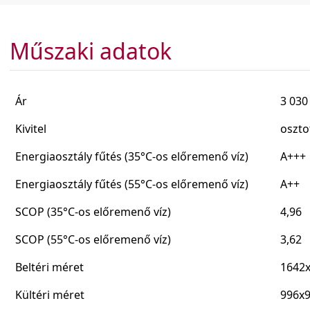
Műszaki adatok
Ár
3 030
Kivitel
oszto
Energiaosztály fűtés (35°C-os előremenő víz)
A+++
Energiaosztály fűtés (55°C-os előremenő víz)
A++
SCOP (35°C-os előremenő víz)
4,96
SCOP (55°C-os előremenő víz)
3,62
Beltéri méret
1642
Kültéri méret
996x