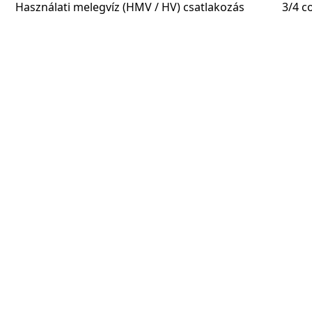
Használati melegvíz (HMV / HV) csatlakozás
3/4 co
Ismérv
High
Az esetleges elírásokért és szerkesztési hibákért nem v
ntumok
Kapcsolat