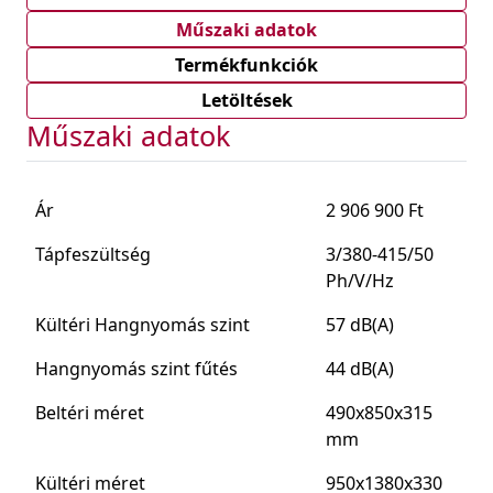
Műszaki adatok
Termékfunkciók
Letöltések
Műszaki adatok
Ár
2 906 900 Ft
Tápfeszültség
3/380-415/50
Ph/V/Hz
Kültéri Hangnyomás szint
57 dB(A)
Hangnyomás szint fűtés
44 dB(A)
Beltéri méret
490x850x315
mm
Kültéri méret
950x1380x330