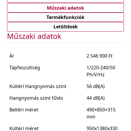
Műszaki adatok
Termékfunkciók
Letöltések
Műszaki adatok
Ár
2 546 900 Ft
Tápfeszültség
1/220-240/50
Ph/V/Hz
Kültéri Hangnyomás szint
56 dB(A)
Hangnyomás szint fűtés
44 dB(A)
Beltéri méret
490×850×315
mm
Kültéri méret
950x1380x330