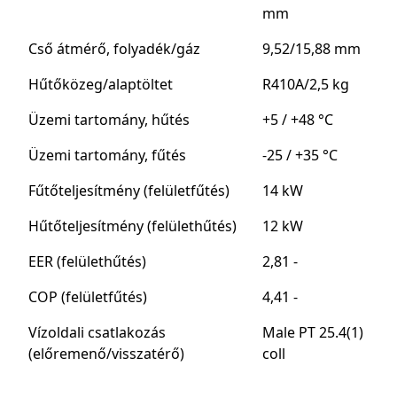
mm
Cső átmérő, folyadék/gáz
9,52/15,88 mm
Hűtőközeg/alaptöltet
R410A/2,5 kg
Üzemi tartomány, hűtés
+5 / +48 °C
Üzemi tartomány, fűtés
-25 / +35 °C
Fűtőteljesítmény (felületfűtés)
14 kW
Hűtőteljesítmény (felülethűtés)
12 kW
EER (felülethűtés)
2,81 -
COP (felületfűtés)
4,41 -
Vízoldali csatlakozás
Male PT 25.4(1)
(előremenő/visszatérő)
coll