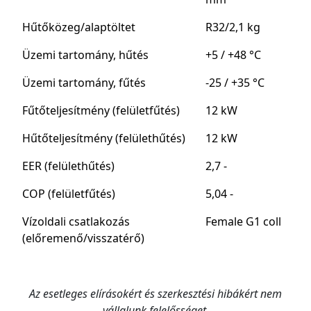
Hűtőközeg/alaptöltet
R32/2,1 kg
Üzemi tartomány, hűtés
+5 / +48 °C
Üzemi tartomány, fűtés
-25 / +35 °C
Fűtőteljesítmény (felületfűtés)
12 kW
Hűtőteljesítmény (felülethűtés)
12 kW
EER (felülethűtés)
2,7 -
COP (felületfűtés)
5,04 -
Vízoldali csatlakozás
Female G1 coll
(előremenő/visszatérő)
Az esetleges elírásokért és szerkesztési hibákért nem
vállalunk felelősséget.