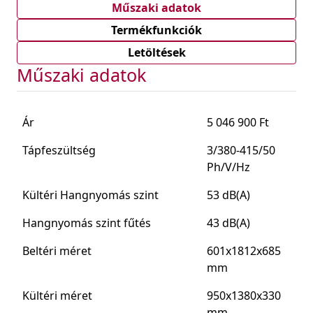
Műszaki adatok
Termékfunkciók
Letöltések
Műszaki adatok
Ár
5 046 900 Ft
Tápfeszültség
3/380-415/50
Ph/V/Hz
Kültéri Hangnyomás szint
53 dB(A)
Hangnyomás szint fűtés
43 dB(A)
Beltéri méret
601x1812x685
mm
Kültéri méret
950x1380x330
mm