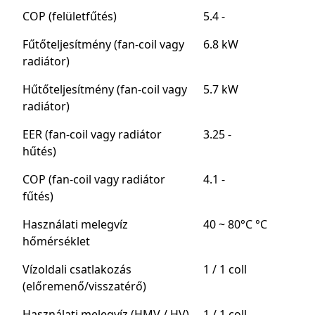
COP (felületfűtés)
5.4 -
Fűtőteljesítmény (fan-coil vagy
6.8 kW
radiátor)
Hűtőteljesítmény (fan-coil vagy
5.7 kW
radiátor)
EER (fan-coil vagy radiátor
3.25 -
hűtés)
COP (fan-coil vagy radiátor
4.1 -
fűtés)
Használati melegvíz
40 ~ 80°C °C
hőmérséklet
Vízoldali csatlakozás
1 / 1 coll
(előremenő/visszatérő)
Használati melegvíz (HMV / HV)
1 / 1 coll