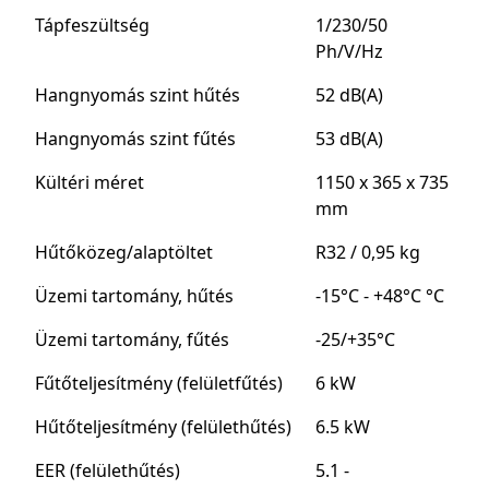
Tápfeszültség
1/230/50
Ph/V/Hz
Hangnyomás szint hűtés
52 dB(A)
Hangnyomás szint fűtés
53 dB(A)
Kültéri méret
1150 x 365 x 735
mm
Hűtőközeg/alaptöltet
R32 / 0,95 kg
Üzemi tartomány, hűtés
-15°C - +48°C °C
Üzemi tartomány, fűtés
-25/+35°C
Fűtőteljesítmény (felületfűtés)
6 kW
Hűtőteljesítmény (felülethűtés)
6.5 kW
EER (felülethűtés)
5.1 -